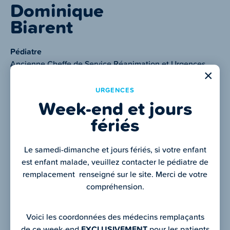
Dominique
Biarent
Pédiatre
Ancienne Cheffe de Service Réanimation et Urgences
×
Pédiatriques de l’Hôpital Universitaires des Enfants
Présidente du Grpe Pédiatrique European Resuscitation
URGENCES
Council
Week-end et jours
Vice-Présidente Belgian Resuscitation Council
fériés
Français, anglais et néerlandais
Le samedi-dimanche et jours fériés, si votre enfant
Tel.
+32 (0) 472 82 12 49
est enfant malade, veuillez contacter le pédiatre de
remplacement renseigné sur le site. Merci de votre
compréhension.
Mail
dr.biarent@gmail.com
Voici les coordonnées des médecins remplaçants
Vcard
Télécharger
de ce week-end
EXCLUSIVEMENT
pour les patients