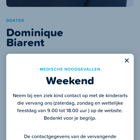
DOKTER
Dominique
Biarent
Kinderarts
×
Voormalig hoofd van de afdeling kinderreanimatie en
MEDISCHE NOODGEVALLEN
spoedeisende hulp van het Universitair Kinderziekenhuis
Weekend
Voorzitter van de Pediatrische Groep Europese
Reanimatieraad
Vice-voorzitter Belgische Reanimatieraad
Neem bij een ziek kind contact op met de kinderarts
Frans, Engels en Nederlands
die vervang ons (zaterdag, zondag en wettelijke
feestdag van 9.00 tot 18.00 uur ) op de website.
Bedankt voor je begrijp.
Tel.
+32 (0) 472 82 12 49
De contactgegevens van de vervangende