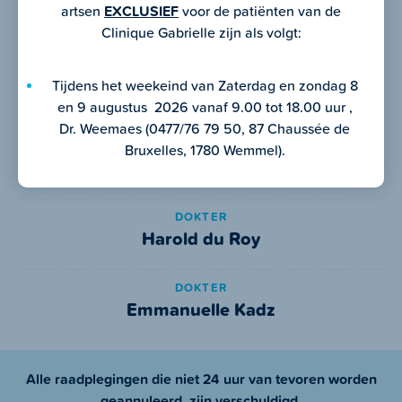
Mail
dr.biarent@gmail.com
artsen
EXCLUSIEF
voor de patiënten van de
Clinique Gabrielle zijn als volgt:
Vcard
Download
Tijdens het weekeind van Zaterdag en zondag 8
en 9 augustus 2026 vanaf 9.00 tot 18.00 uur ,
Dr. Weemaes (0477/76 79 50, 87 Chaussée de
DOKTER
Bruxelles, 1780 Wemmel).
Ariel de Selys
DOKTER
Harold du Roy
DOKTER
Emmanuelle Kadz
Alle raadplegingen die niet 24 uur van tevoren worden
geannuleerd, zijn verschuldigd.